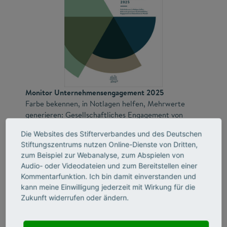
Monitor Unternehmensengagement 2025
Farbe bekennen, in Notlagen helfen, Mehrwerte
generieren: Gesellschaftliches Engagement von
Unternehmen im Wandel
Die Websites des Stifterverbandes und des Deutschen
Stiftungszentrums nutzen Online-Dienste von Dritten,
Die im Juni 2025 veröffentlichte Studie untersucht das
zum Beispiel zur Webanalyse, zum Abspielen von
gesellschaftliche Engagement von kleinen, mittleren
Audio- oder Videodateien und zum Bereitstellen einer
und großen Unternehmen in Deutschland und versucht
Kommentarfunktion. Ich bin damit einverstanden und
damit, ein möglichst repräsentatives und aktuelles Bild
kann meine Einwilligung jederzeit mit Wirkung für die
von der privatwirtschaftlich geförderten
Zukunft widerrufen oder ändern.
Engagementlandschaft zu zeichnen. Neben der Analyse
von Umfang, Formen und den wahrgenommenen