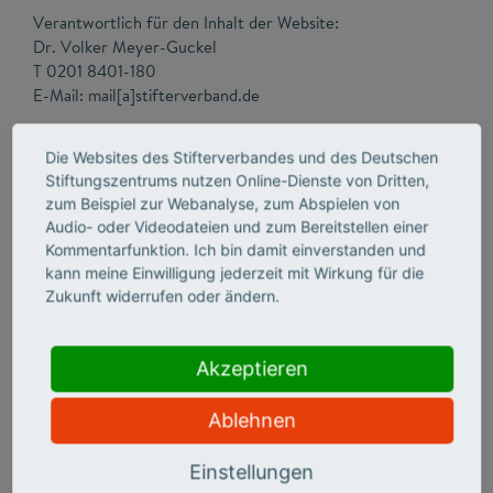
Verantwortlich für den Inhalt der Website:
Dr. Volker Meyer-Guckel
T 0201 8401-180
E-Mail: mail[a]stifterverband.de
Die Websites des Stifterverbandes und des Deutschen
Stiftungszentrums nutzen Online-Dienste von Dritten,
Haftungsausschluss
zum Beispiel zur Webanalyse, zum Abspielen von
Die Zusammenstellung der Informationen erfolgte mit der
Audio- oder Videodateien und zum Bereitstellen einer
gebotenen Sorgfalt. Gleichwohl übernehmen wir keinerlei
Kommentarfunktion. Ich bin damit einverstanden und
Haftung, aus welchem Rechtsgrund auch immer, für die
kann meine Einwilligung jederzeit mit Wirkung für die
Zukunft widerrufen oder ändern.
Richtigkeit, Aktualität und Vollständigkeit der
übermittelten Informationen. Diese Internetseite enthält
Verweise auf Internetseiten, die von Dritten eingerichtet
Akzeptieren
wurden. Der Stifterverband für die Deutsche Wissenschaft
e.V. (Stifterverband) hat keinerlei Kontrolle über die
Internetseiten und die dort angebotenen Informationen,
Ablehnen
Waren oder Dienstleistungen. Der Stifterverband
übernimmt daher keinerlei Verantwortung, aus welchem
Einstellungen
Rechtsgrund auch immer, für den Inhalt der Internetseiten