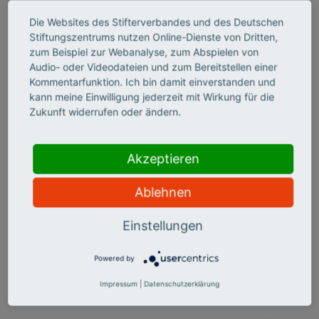
Mit unseren großangelegten Befragungsprojekten,
Die Websites des Stifterverbandes und des Deutschen
Förderinitiativen, Expertisen, Policy Papers und
Stiftungszentrums nutzen Online-Dienste von Dritten,
Sonderauswertungen in den Themenbereichen organisierte
zum Beispiel zur Webanalyse, zum Abspielen von
Zivilgesellschaft, Unternehmensengagement, und digitales
Audio- oder Videodateien und zum Bereitstellen einer
Engagement adressieren wir unsere Arbeit an Akteure aus
Kommentarfunktion. Ich bin damit einverstanden und
Zivilgesellschaft, Politik und Wirtschaft.
kann meine Einwilligung jederzeit mit Wirkung für die
Zukunft widerrufen oder ändern.
Dabei gehen wir der Frage nach, welchen Rahmen
zivilgesellschaftliche Organisationen für bürgerschaftliches
Akzeptieren
Engagement bieten und welche Rahmenbedingungen
engagementförderlich sind. Wir untersuchen, inwiefern
Ablehnen
Unternehmen den öffentlichen Raum prägen und digitales
Engagement ein Teil der öffentlichen Debatte ist.
Einstellungen
Powered by
Impressum
|
Datenschutzerklärung
Partner, Förderer und Wegbegleiter