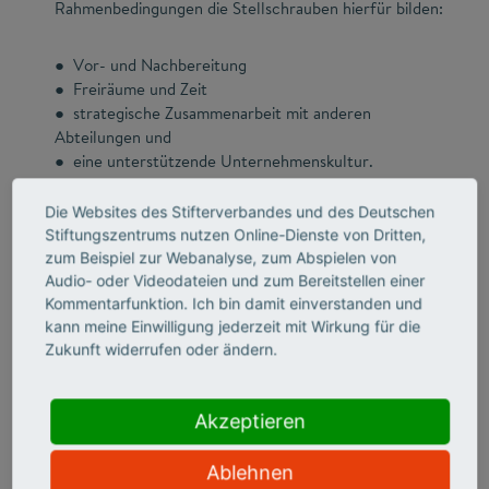
Rahmenbedingungen die Stellschrauben hierfür bilden:
● Vor- und Nachbereitung
● Freiräume und Zeit
● strategische Zusammenarbeit mit anderen
Abteilungen und
● eine unterstützende Unternehmenskultur.
Die Websites des Stifterverbandes und des Deutschen
Neben Praxistipps und Praxisbeispielen enthält der
Stiftungszentrums nutzen Online-Dienste von Dritten,
Praxisleitfaden Hinweise zu weiterführenden Materialien
zum Beispiel zur Webanalyse, zum Abspielen von
zum Thema, zum Beispiel zum Workshop-Kit "Collaborate
Audio- oder Videodateien und zum Bereitstellen einer
for Impact" und spannenden Podcasts.
Kommentarfunktion. Ich bin damit einverstanden und
kann meine Einwilligung jederzeit mit Wirkung für die
Zukunft widerrufen oder ändern.
Akzeptieren
Ablehnen