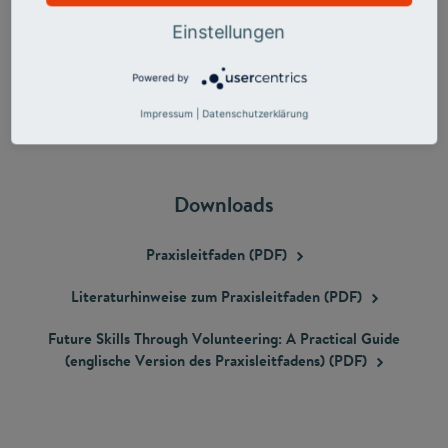
Einstellungen
Powered by
Impressum
|
Datenschutzerklärung
Downloads
Praxisleitfaden
(PDF)
Literaturhinweise zum Praxisleitfaden
(PDF)
Future Skills Through Volunteering: A Practical Guide
(englische Version des Praxisleitfadens)
(PDF)