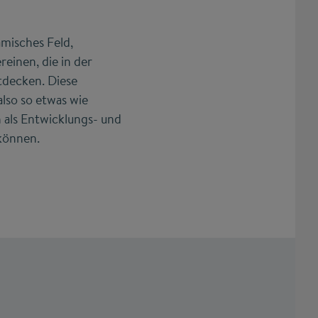
amisches Feld,
einen, die in der
ntdecken. Diese
also so etwas wie
 als Entwicklungs- und
können.