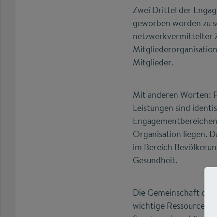
Zwei Drittel der Engag
geworben worden zu se
netzwerkvermittelter 
Mitgliederorganisation
Mitglieder.
Mit anderen Worten: P
Leistungen sind identis
Engagementbereichen se
Organisation liegen. D
im Bereich Bevölkerun
Gesundheit.
Die Gemeinschaft der M
wichtige Ressource für